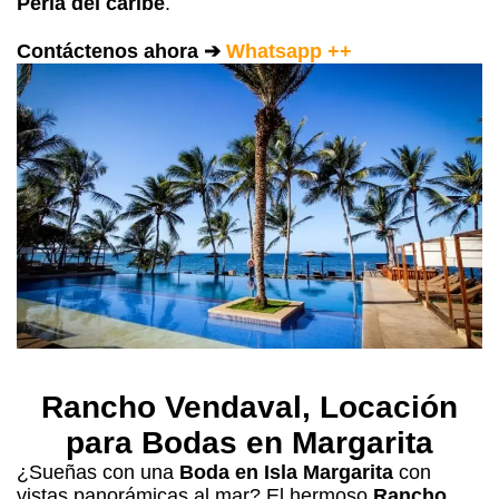
Perla del caribe
.
Contáctenos ahora ➔
Whatsapp ++
Rancho Vendaval
, Locación
para Bodas en Margarita
¿Sueñas con una
Boda en Isla Margarita
con
vistas panorámicas al mar? El hermoso
Rancho