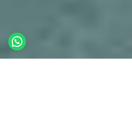
DIRECTORIO DE INMUEBLES
EN CIUDAD BOLÍVAR,
VENEZUELA
Bienvenidos a
Avendano Realty Group,
Somos
una
Agencia y Directorio de Inmuebles en
Ciudad Bolív
ar,
habilitamos espacios publicitarios
en nuestro (
Direc
torio de Inmuebles en Ciudad
Bolívar
) para que de manera sencilla des de alta tu