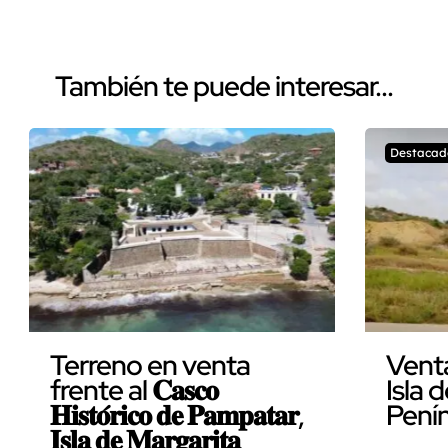
También te puede interesar...
Destacad
Terreno en venta
Vent
frente al 𝐂𝐚𝐬𝐜𝐨
Isla 
𝐇𝐢𝐬𝐭𝐨́𝐫𝐢𝐜𝐨 𝐝𝐞 𝐏𝐚𝐦𝐩𝐚𝐭𝐚𝐫,
Pení
𝐈𝐬𝐥𝐚 𝐝𝐞 𝐌𝐚𝐫𝐠𝐚𝐫𝐢𝐭𝐚