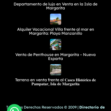
Departamento de lujo en Venta en la Isla de
Margarita
Alquiler Vacacional Villa frente al mar en
Margarita: Playa Manzanillo
Venta de Penthouse en Margarita – Nueva
Esparta
Terreno en venta frente al 𝐂𝐚𝐬𝐜𝐨 𝐇𝐢𝐬𝐭𝐨́𝐫𝐢𝐜𝐨 𝐝𝐞
𝐏𝐚𝐦𝐩𝐚𝐭𝐚𝐫, 𝐈𝐬𝐥𝐚 𝐝𝐞 𝐌𝐚𝐫𝐠𝐚𝐫𝐢𝐭𝐚
Todos los Derechos Reservados © 2009 |
Directorio de