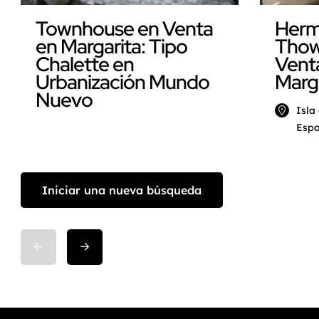
Her
Townhouse en Venta
Thow
en Margarita: Tipo
Venta
Chalette en
Marg
Urbanización Mundo
Nuevo
Isla
Espa
Iniciar una nueva búsqueda