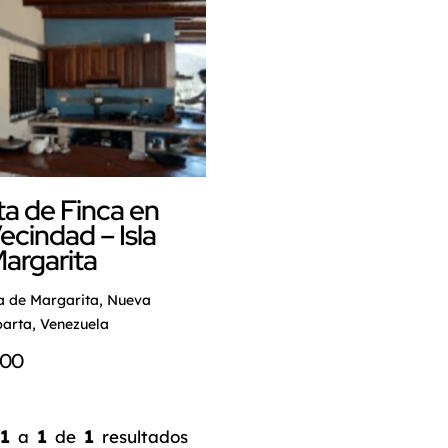
a de Finca en
ecindad – Isla
argarita
a de Margarita, Nueva
arta, Venezuela
000
1
1
1
a
de
resultados