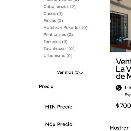
Caballerizas
(0)
Casas
(0)
Fincas
(0)
Hoteles y Posadas
(0)
Penthouses
(0)
Terrenos
(0)
Townhouses
(0)
Urbanismo
(0)
Vent
La V
Ver más (1)
de M
Precio
Isl
Esp
$ 70,
Mostrar