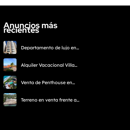
Anuncios más
recientes
Departamento de lujo en
Venta en la Isla de
Margarita
Alquiler Vacacional Villa
frente al mar en
Margarita: Playa
Manzanillo
Venta de Penthouse en
Margarita – Nueva
Esparta
Terreno en venta frente al
𝐂𝐚𝐬𝐜𝐨 𝐇𝐢𝐬𝐭𝐨́𝐫𝐢𝐜𝐨 𝐝𝐞 𝐏𝐚𝐦𝐩𝐚𝐭𝐚𝐫,
𝐈𝐬𝐥𝐚 𝐝𝐞 𝐌𝐚𝐫𝐠𝐚𝐫𝐢𝐭𝐚