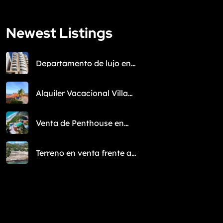
Newest Listings​
Departamento de lujo en
Venta en la Isla de
Margarita
Alquiler Vacacional Villa
frente al mar en
Margarita: Playa
Manzanillo
Venta de Penthouse en
Margarita – Nueva
Esparta
Terreno en venta frente al
𝐂𝐚𝐬𝐜𝐨 𝐇𝐢𝐬𝐭𝐨́𝐫𝐢𝐜𝐨 𝐝𝐞 𝐏𝐚𝐦𝐩𝐚𝐭𝐚𝐫,
𝐈𝐬𝐥𝐚 𝐝𝐞 𝐌𝐚𝐫𝐠𝐚𝐫𝐢𝐭𝐚