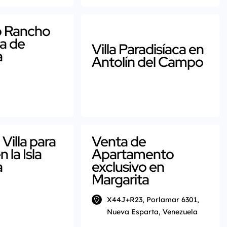
 Rancho
la de
Villa Paradisíaca en
a
Antolín del Campo
 Villa para
Venta de
n la Isla
Apartamento
a
exclusivo en
Margarita
X44J+R23, Porlamar 6301,
Nueva Esparta, Venezuela