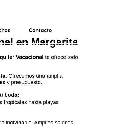
chos
Contacto
al en Margarita
uiler Vacacional
te ofrece todo
ta.
Ofrecemos una amplia
des y presupuesto.
tu boda:
 tropicales hasta playas
a inolvidable. Amplios salones,