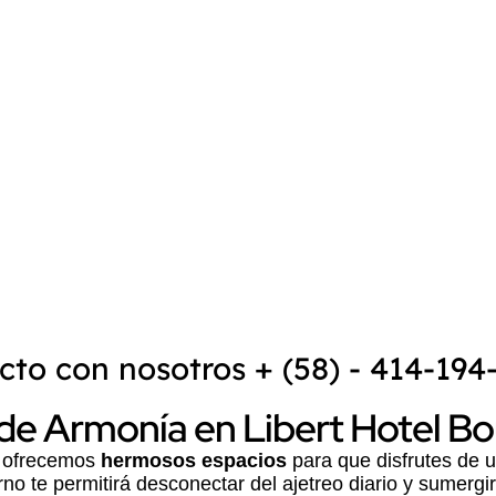
ntacto con
de Venezuela y el Caribe.
s toda la
Además
Playa El Yaque
, d
es reconocida como uno de l
práctica del kitesurf
y
wind
e.com
belleza natural de la
Isla de
las condiciones ideales par
un lugar atractivo tanto par
los deportes extremos.
cto con nosotros + (58) - 414-194
 de Armonía en Libert Hotel B
ofrecemos
hermosos espacios
para que disfrutes de 
o te permitirá desconectar del ajetreo diario y sumergir