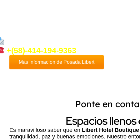
oco más de
Posada Libert
ponte en co
osotros que con mucho gusto te daremo
nformación que necesites.
info@ventadeposadaenplayaelyaqu
+(58)-414-194-9363
Más información de Posada Libert
Ponte en conta
Espacios llenos
Es maravilloso saber que en
Libert Hotel Boutique
tranquilidad, paz y buenas emociones. Nuestro entorn