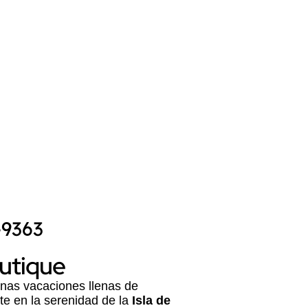
onde se encuentra
Posada Libert
,
os mejores destinos para la
surf
. La combinación de la
 Margarita
, su clima favorable y
a deportes acuáticos hace que sea
a turistas como para entusiastas de
-9363
outique
unas vacaciones llenas de
te en la serenidad de la
Isla de