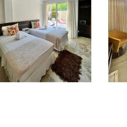
Comprar
Posada Libert
es, 
opciones de negocios en la
aber un
hermosa isla es uno de los d