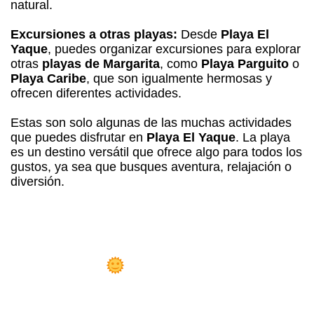
natural.
Excursiones a otras playas:
Desde
Playa El
Yaque
, puedes organizar excursiones para explorar
otras
playas de Margarita
, como
Playa Parguito
o
Playa Caribe
, que son igualmente hermosas y
ofrecen diferentes actividades.
Estas son solo algunas de las muchas actividades
que puedes disfrutar en
Playa El Yaque
. La playa
es un destino versátil que ofrece algo para todos los
gustos, ya sea que busques aventura, relajación o
diversión.
osada Libert
Playa el Yaque!
 Sueño Hecho Realidad: Hazte Dueño
 la
Mejor Posada en Playa el Yaque