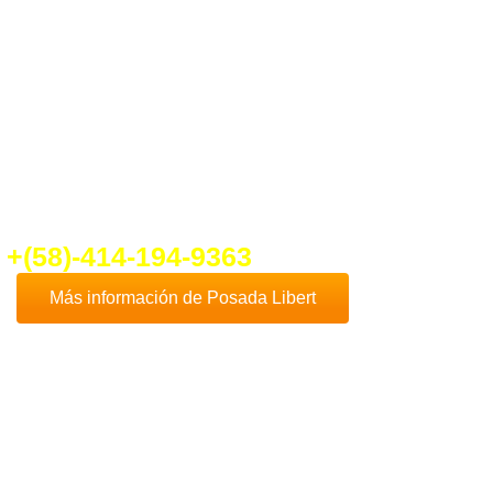
ber un poco más de
Posada Libert
nte en contacto con nosotros que con
cho gusto te daremos toda la
formación que necesites.
fo@ventadeposadaenplayaelyaque.c
+(58)-414-194-9363
Más información de Posada Libert
Comprar
Posada Libert
es, sin duda, una de
las mejores opciones de negocios en la
Isla
de Margarita
, dado que esta hermosa isla es
uno de los destinos turísticos más
destacados de Venezuela y el Caribe.
Además
Playa El Yaque
, donde se