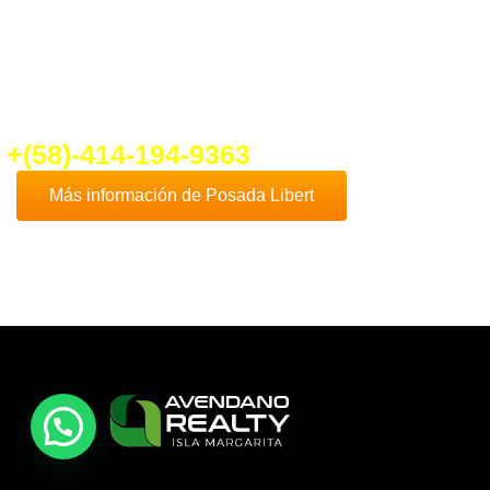
fo@ventadeposadaenplayaelyaque.c
+(58)-414-194-9363
Más información de Posada Libert