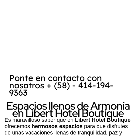
encuentra
Posada Libert
, es reconocida
como uno de los mejores destinos para la
práctica del kitesurf
y
windsurf
. La
combinación de la belleza natural de la
Isla
de Margarita
, su clima favorable y las
condiciones ideales para deportes acuáticos
hace que sea un lugar atractivo tanto para
turistas como para entusiastas de los
deportes extremos.
Ponte en contacto con
nosotros + (58) - 414-194-
9363
Espacios llenos de Armonía
en Libert Hotel Boutique
Es maravilloso saber que en
Libert Hotel Boutique
ofrecemos
hermosos espacios
para que disfrutes
de unas vacaciones llenas de tranquilidad, paz y