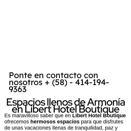
encuentra
Posada Libert
, es reconocida
como uno de los mejores destinos para la
práctica del kitesurf
y
windsurf
. La
combinación de la belleza natural de la
Isla
de Margarita
, su clima favorable y las
condiciones ideales para deportes acuáticos
hace que sea un lugar atractivo tanto para
turistas como para entusiastas de los
deportes extremos.
Ponte en contacto con
nosotros + (58) - 414-194-
9363
Espacios llenos de Armonía
en Libert Hotel Boutique
Es maravilloso saber que en
Libert Hotel Boutique
ofrecemos
hermosos espacios
para que disfrutes
de unas vacaciones llenas de tranquilidad, paz y