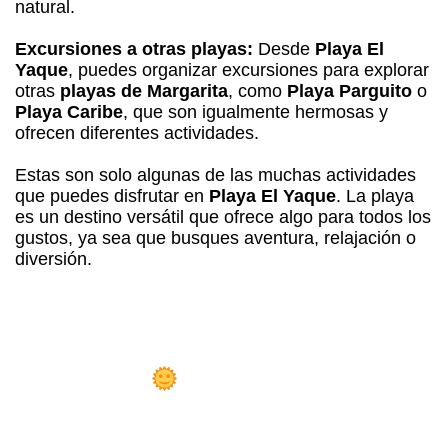
natural.
Excursiones a otras playas:
Desde
Playa El
Yaque
, puedes organizar excursiones para explorar
otras
playas de Margarita
, como
Playa Parguito
o
Playa Caribe
, que son igualmente hermosas y
ofrecen diferentes actividades.
Estas son solo algunas de las muchas actividades
que puedes disfrutar en
Playa El Yaque
. La playa
es un destino versátil que ofrece algo para todos los
gustos, ya sea que busques aventura, relajación o
diversión.
osada Libert
Playa el Yaque!
 Sueño Hecho Realidad: Hazte Dueño
 la
Mejor Posada en Playa el Yaque