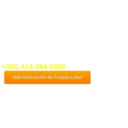
ber un poco más de
Posada Libert
nte en contacto con nosotros que con
cho gusto te daremos toda la
formación que necesites.
fo@ventadeposadaenplayaelyaque.c
+(58)-414-194-9363
Más información de Posada Libert
Comprar
Posada Libert
es, sin duda, una de
las mejores opciones de negocios en la
Isla
de Margarita
, dado que esta hermosa isla es
uno de los destinos turísticos más
destacados de Venezuela y el Caribe.
Además
Playa El Yaque
, donde se