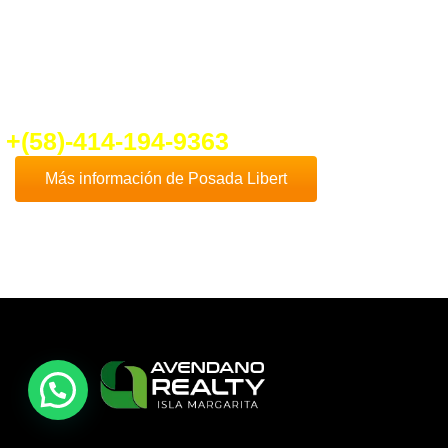
fo@ventadeposadaenplayaelyaque.c
+(58)-414-194-9363
Más información de Posada Libert