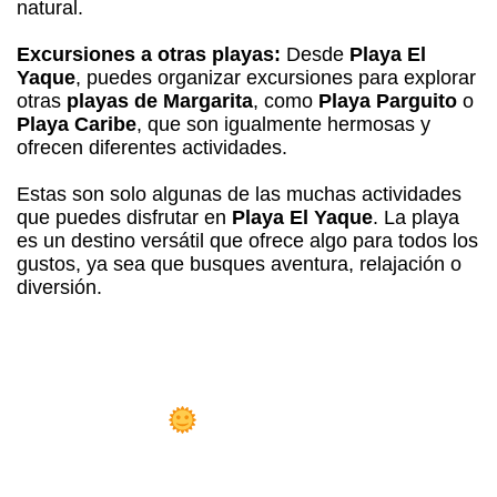
natural.
Excursiones a otras playas:
Desde
Playa El
Yaque
, puedes organizar excursiones para explorar
otras
playas de Margarita
, como
Playa Parguito
o
Playa Caribe
, que son igualmente hermosas y
ofrecen diferentes actividades.
Estas son solo algunas de las muchas actividades
que puedes disfrutar en
Playa El Yaque
. La playa
es un destino versátil que ofrece algo para todos los
gustos, ya sea que busques aventura, relajación o
diversión.
osada Libert
Playa el Yaque!
 Sueño Hecho Realidad: Hazte Dueño
 la
Mejor Posada en Playa el Yaque