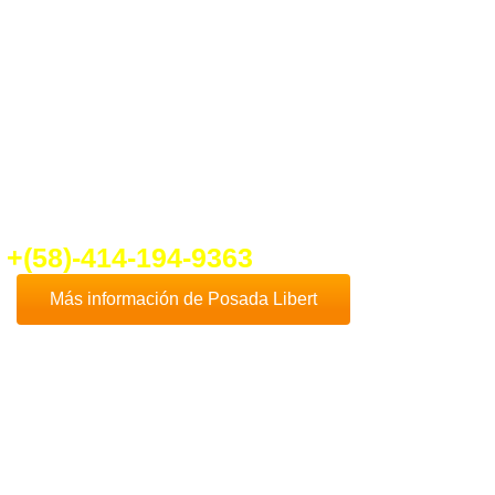
ber un poco más de
Posada Libert
nte en contacto con nosotros que con
cho gusto te daremos toda la
formación que necesites.
fo@ventadeposadaenplayaelyaque.c
+(58)-414-194-9363
Más información de Posada Libert
Comprar
Posada Libert
es, sin duda, una de
las mejores opciones de negocios en la
Isla
de Margarita
, dado que esta hermosa isla es
uno de los destinos turísticos más
destacados de Venezuela y el Caribe.
Además
Playa El Yaque
, donde se