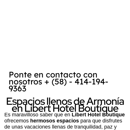
encuentra
Posada Libert
, es reconocida
como uno de los mejores destinos para la
práctica del kitesurf
y
windsurf
. La
combinación de la belleza natural de la
Isla
de Margarita
, su clima favorable y las
condiciones ideales para deportes acuáticos
hace que sea un lugar atractivo tanto para
turistas como para entusiastas de los
deportes extremos.
Ponte en contacto con
nosotros + (58) - 414-194-
9363
Espacios llenos de Armonía
en Libert Hotel Boutique
Es maravilloso saber que en
Libert Hotel Boutique
ofrecemos
hermosos espacios
para que disfrutes
de unas vacaciones llenas de tranquilidad, paz y