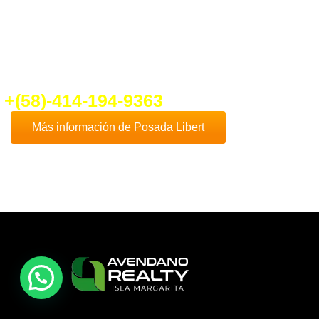
fo@ventadeposadaenplayaelyaque.c
+(58)-414-194-9363
Más información de Posada Libert