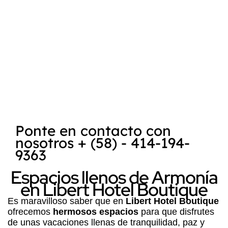
encuentra
Posada Libert
, es reconocida
como uno de los mejores destinos para la
práctica del kitesurf
y
windsurf
. La
combinación de la belleza natural de la
Isla
de Margarita
, su clima favorable y las
condiciones ideales para deportes acuáticos
hace que sea un lugar atractivo tanto para
turistas como para entusiastas de los
deportes extremos.
Ponte en contacto con
nosotros + (58) - 414-194-
9363
Espacios llenos de Armonía
en Libert Hotel Boutique
Es maravilloso saber que en
Libert Hotel Boutique
ofrecemos
hermosos espacios
para que disfrutes
de unas vacaciones llenas de tranquilidad, paz y