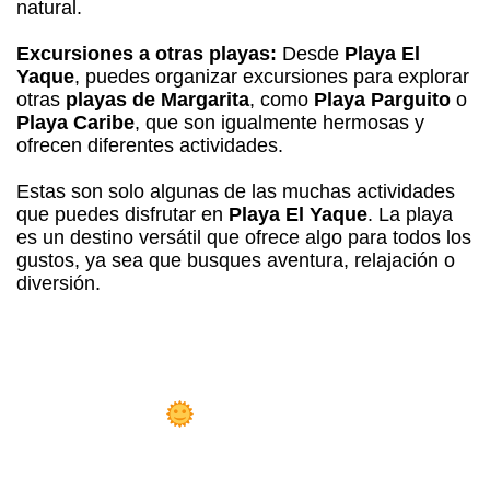
natural.
Excursiones a otras playas:
Desde
Playa El
Yaque
, puedes organizar excursiones para explorar
otras
playas de Margarita
, como
Playa Parguito
o
Playa Caribe
, que son igualmente hermosas y
ofrecen diferentes actividades.
Estas son solo algunas de las muchas actividades
que puedes disfrutar en
Playa El Yaque
. La playa
es un destino versátil que ofrece algo para todos los
gustos, ya sea que busques aventura, relajación o
diversión.
osada Libert
Playa el Yaque!
 Sueño Hecho Realidad: Hazte Dueño
 la
Mejor Posada en Playa el Yaque