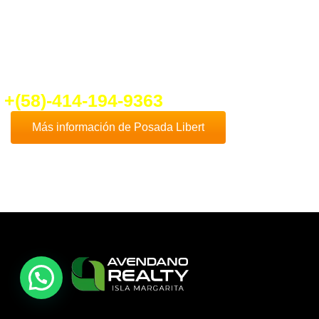
fo@ventadeposadaenplayaelyaque.c
+(58)-414-194-9363
Más información de Posada Libert