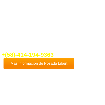
ber un poco más de
Posada Libert
nte en contacto con nosotros que con
cho gusto te daremos toda la
formación que necesites.
fo@ventadeposadaenplayaelyaque.c
+(58)-414-194-9363
Más información de Posada Libert
Comprar
Posada Libert
es, sin duda, una de
las mejores opciones de negocios en la
Isla
de Margarita
, dado que esta hermosa isla es
uno de los destinos turísticos más
destacados de Venezuela y el Caribe.
Además
Playa El Yaque
, donde se