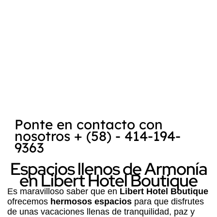
encuentra
Posada Libert
, es reconocida
como uno de los mejores destinos para la
práctica del kitesurf
y
windsurf
. La
combinación de la belleza natural de la
Isla
de Margarita
, su clima favorable y las
condiciones ideales para deportes acuáticos
hace que sea un lugar atractivo tanto para
turistas como para entusiastas de los
deportes extremos.
Ponte en contacto con
nosotros + (58) - 414-194-
9363
Espacios llenos de Armonía
en Libert Hotel Boutique
Es maravilloso saber que en
Libert Hotel Boutique
ofrecemos
hermosos espacios
para que disfrutes
de unas vacaciones llenas de tranquilidad, paz y