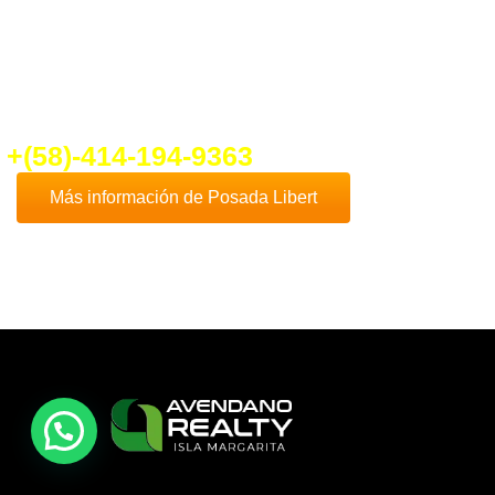
fo@ventadeposadaenplayaelyaque.c
+(58)-414-194-9363
Más información de Posada Libert