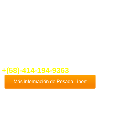
ber un poco más de
Posada Libert
nte en contacto con nosotros que con
cho gusto te daremos toda la
formación que necesites.
fo@ventadeposadaenplayaelyaque.c
+(58)-414-194-9363
Más información de Posada Libert
Comprar
Posada Libert
es, sin duda, una de
las mejores opciones de negocios en la
Isla
de Margarita
, dado que esta hermosa isla es
uno de los destinos turísticos más
destacados de Venezuela y el Caribe.
Además
Playa El Yaque
, donde se