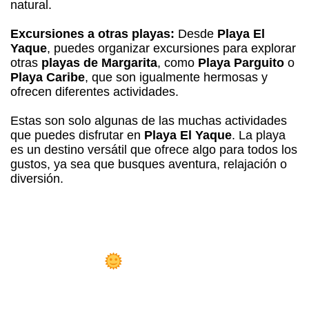
natural.
Excursiones a otras playas:
Desde
Playa El
Yaque
, puedes organizar excursiones para explorar
otras
playas de Margarita
, como
Playa Parguito
o
Playa Caribe
, que son igualmente hermosas y
ofrecen diferentes actividades.
Estas son solo algunas de las muchas actividades
que puedes disfrutar en
Playa El Yaque
. La playa
es un destino versátil que ofrece algo para todos los
gustos, ya sea que busques aventura, relajación o
diversión.
osada Libert
Playa el Yaque!
 Sueño Hecho Realidad: Hazte Dueño
 la
Mejor Posada en Playa el Yaque