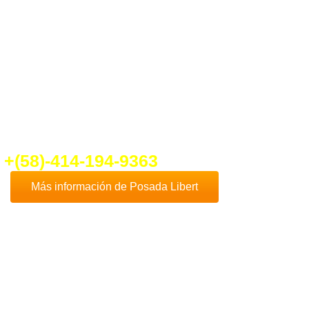
ber un poco más de
Posada Libert
nte en contacto con nosotros que con
cho gusto te daremos toda la
formación que necesites.
fo@ventadeposadaenplayaelyaque.c
+(58)-414-194-9363
Más información de Posada Libert
Comprar
Posada Libert
es, sin duda, una de
las mejores opciones de negocios en la
Isla
de Margarita
, dado que esta hermosa isla es
uno de los destinos turísticos más
destacados de Venezuela y el Caribe.
Además
Playa El Yaque
, donde se