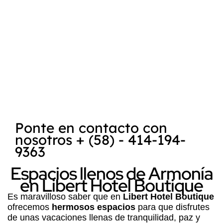
encuentra
Posada Libert
, es reconocida
como uno de los mejores destinos para la
práctica del kitesurf
y
windsurf
. La
combinación de la belleza natural de la
Isla
de Margarita
, su clima favorable y las
condiciones ideales para deportes acuáticos
hace que sea un lugar atractivo tanto para
turistas como para entusiastas de los
deportes extremos.
Ponte en contacto con
nosotros + (58) - 414-194-
9363
Espacios llenos de Armonía
en Libert Hotel Boutique
Es maravilloso saber que en
Libert Hotel Boutique
ofrecemos
hermosos espacios
para que disfrutes
de unas vacaciones llenas de tranquilidad, paz y