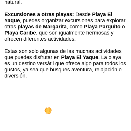
natural.
Excursiones a otras playas:
Desde
Playa El
Yaque
, puedes organizar excursiones para explorar
otras
playas de Margarita
, como
Playa Parguito
o
Playa Caribe
, que son igualmente hermosas y
ofrecen diferentes actividades.
Estas son solo algunas de las muchas actividades
que puedes disfrutar en
Playa El Yaque
. La playa
es un destino versátil que ofrece algo para todos los
gustos, ya sea que busques aventura, relajación o
diversión.
osada Libert
Playa el Yaque!
 Sueño Hecho Realidad: Hazte Dueño
 la
Mejor Posada en Playa el Yaque