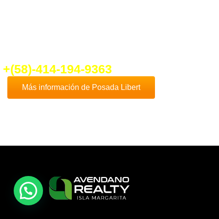
fo@ventadeposadaenplayaelyaque.c
+(58)-414-194-9363
Más información de Posada Libert