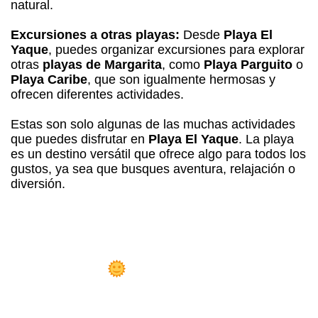
natural.
Excursiones a otras playas:
Desde
Playa El
Yaque
, puedes organizar excursiones para explorar
otras
playas de Margarita
, como
Playa Parguito
o
Playa Caribe
, que son igualmente hermosas y
ofrecen diferentes actividades.
Estas son solo algunas de las muchas actividades
que puedes disfrutar en
Playa El Yaque
. La playa
es un destino versátil que ofrece algo para todos los
gustos, ya sea que busques aventura, relajación o
diversión.
osada Libert
Playa el Yaque!
 Sueño Hecho Realidad: Hazte Dueño
 la
Mejor Posada en Playa el Yaque