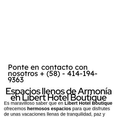
encuentra
Posada Libert
, es reconocida
como uno de los mejores destinos para la
práctica del kitesurf
y
windsurf
. La
combinación de la belleza natural de la
Isla
de Margarita
, su clima favorable y las
condiciones ideales para deportes acuáticos
hace que sea un lugar atractivo tanto para
turistas como para entusiastas de los
deportes extremos.
Ponte en contacto con
nosotros + (58) - 414-194-
9363
Espacios llenos de Armonía
en Libert Hotel Boutique
Es maravilloso saber que en
Libert Hotel Boutique
ofrecemos
hermosos espacios
para que disfrutes
de unas vacaciones llenas de tranquilidad, paz y