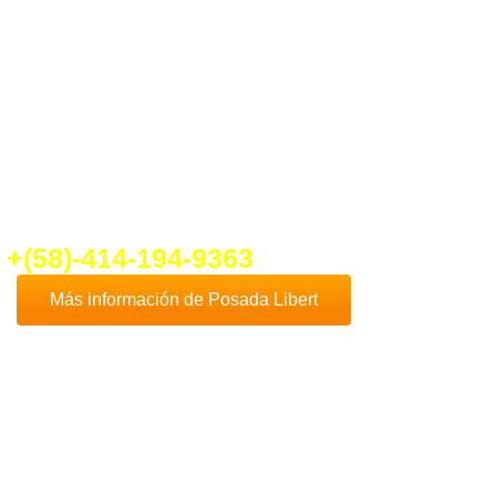
ber un poco más de
Posada Libert
nte en contacto con nosotros que con
cho gusto te daremos toda la
formación que necesites.
fo@ventadeposadaenplayaelyaque.c
+(58)-414-194-9363
Más información de Posada Libert
Comprar
Posada Libert
es, sin duda, una de
las mejores opciones de negocios en la
Isla
de Margarita
, dado que esta hermosa isla es
uno de los destinos turísticos más
destacados de Venezuela y el Caribe.
Además
Playa El Yaque
, donde se