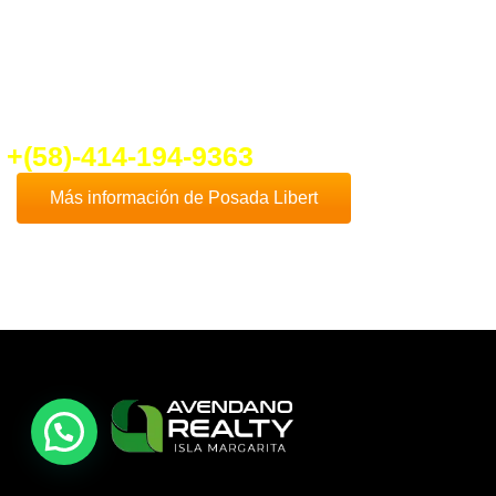
fo@ventadeposadaenplayaelyaque.c
+(58)-414-194-9363
Más información de Posada Libert