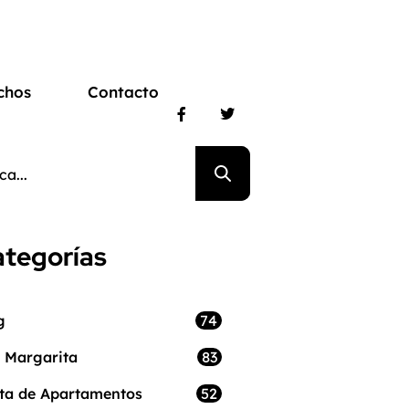
chos
Contacto
tegorías
74
g
83
a Margarita
52
ta de Apartamentos