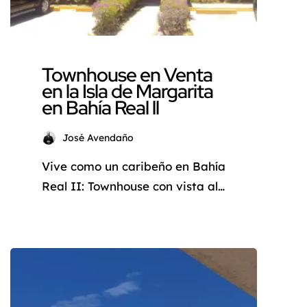
Townhouse en Venta
en la Isla de Margarita
en Bahía Real ll
José Avendaño
Vive como un caribeño en Bahía
Real II: Townhouse con vista al
mar en Isla Margarita ¿Sueñas
con vivir en un townhouse con
vista al mar en la Isla de
Margarita? Deja de soñar y
descubre Las Casonas Bahía
Real II, un conjunto residencial