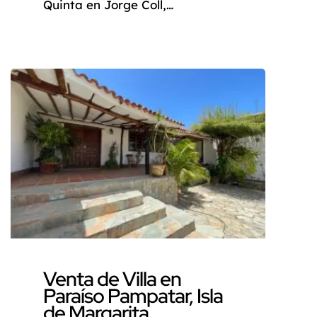
Quinta en Jorge Coll,
PAMPATAR ¿Sueña con un
refugio tropical que combine el
confort, la elegancia y la
ubicación ideal? No busque más
allá de esta impresionante
quinta ubicada en la exclusiva
urbanización Jorge Coll, en
Pampatar, Isla Margarita,
Venezuela. Esta propiedad
excepcional ofrece un oasis de
paz y tranquilidad, a […]
Venta de Villa en
Paraíso Pampatar, Isla
de Margarita,