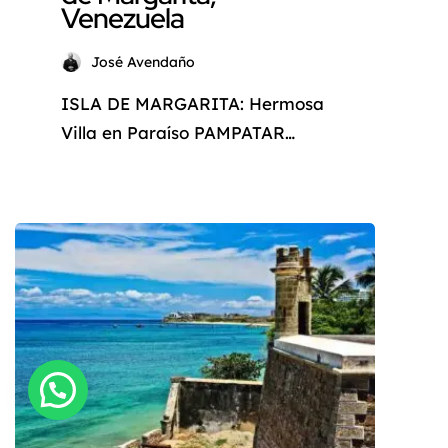
Venezuela
José Avendaño
ISLA DE MARGARITA: Hermosa
Villa en Paraíso PAMPATAR
¿Sueña con un refugio tropical
que combine el lujo, la
comodidad y la belleza natural?
No busque más allá de esta
impresionante villa ubicada en
el exclusivo Paraíso Pampatar,
en la Isla Margarita, Venezuela.
Esta propiedad excepcional
ofrece un oasis de paz y
tranquilidad, a solo pasos […]