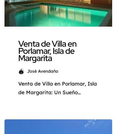
sus sueños con esta excepcional
villa […]
Venta de Villa en
Porlamar, Isla de
Margarita
José Avendaño
Venta de Villa en Porlamar, Isla
de Margarita: Un Sueño
Caribeño a su Alcance ¿Sueña
con una vida paradisíaca en el
Caribe? ¿Desea una propiedad
que combine lujo, comodidad y