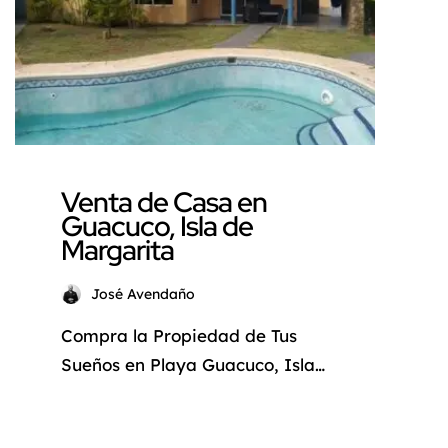
una oportunidad única para
adquirir una casa de lujo en
Playa Guacuco, una de […]
Venta de Casa en
Guacuco, Isla de
Margarita
José Avendaño
Compra la Propiedad de Tus
Sueños en Playa Guacuco, Isla
de Margarita La Isla de
Margarita, con su exuberante