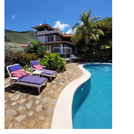
acceso a las mejores playas del
mundo? ¡No busque más! Le
presento una oportunidad única
de adquirir una villa
excepcional en Porlamar, Isla
de Margarita, […]