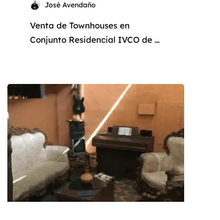
José Avendaño
Venta de Townhouses en
Conjunto Residencial IVCO de El
Valle, Isla de Margarita
Descubre tu Oasis de Paz en
Margarita: Venta de
Townhouses en el Conjunto
Residencial IVCO de El Valle
¿Sueñas con un hogar donde la
tranquilidad y el estilo se
fusionen a la perfección? Deja
de soñar y descubre los
espectaculares townhouses del
[…]