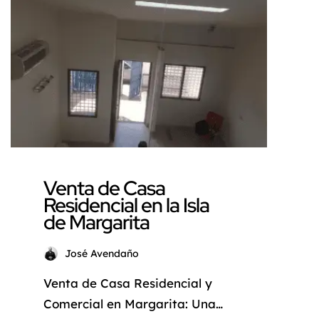
frente al mar? La Isla de
Margarita, conocida como la
«Perla del Caribe», le ofrece
esta oportunidad única con
esta encantadora casa
campestre […]
Venta de Casa
Residencial en la Isla
de Margarita
José Avendaño
Venta de Casa Residencial y
Comercial en Margarita: Una