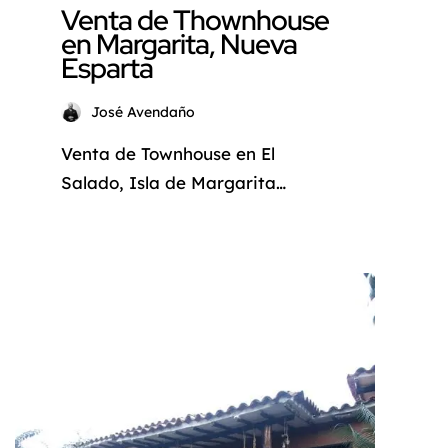
Venta de Thownhouse
en Margarita, Nueva
Esparta
José Avendaño
Venta de Townhouse en El
Salado, Isla de Margarita
Descubre tu hogar ideal en
Margarita: Venta de Townhouse
en El Salado ¿Estás buscando
un hogar donde la tranquilidad,
el confort y la cultura se
fusionen a la perfección? Deja
de soñar y descubre este
amplio townhouse ubicado en El
Salado, en la zona sureste de