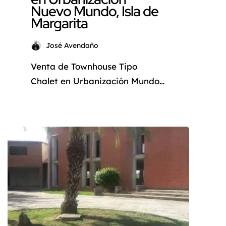
Nuevo Mundo, Isla de
Margarita
José Avendaño
Venta de Townhouse Tipo
Chalet en Urbanización Mundo
Nuevo, Isla de Margarita
Descubre Tu Oasis de Paz y
Confort: Townhouse Tipo Chalet
en Venta en Isla de Margarita
¿Sueñas con un hogar
acogedor, cómodo y en una
ubicación ideal? Deja de soñar
y descubre este hermoso
townhouse tipo chalet ubicado