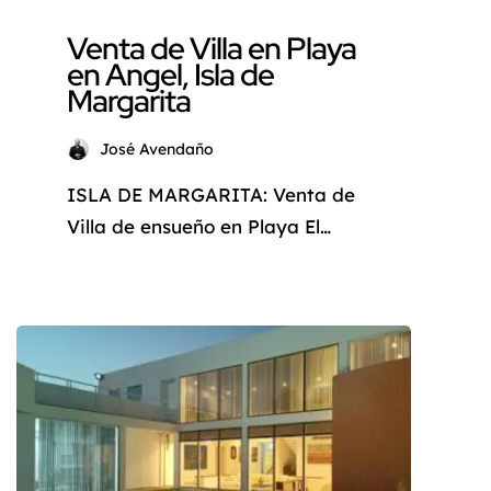
Venta de Villa en Playa
en Angel, Isla de
Margarita
José Avendaño
ISLA DE MARGARITA: Venta de
Villa de ensueño en Playa El
Ángel, Pampatar ¿Sueña con
escapar del ajetreo de la vida
cotidiana y sumergirse en un
oasis de tranquilidad y belleza
natural? La Isla de Margarita,
conocida como la «Perla del
Caribe», le ofrece la
oportunidad de hacer realidad