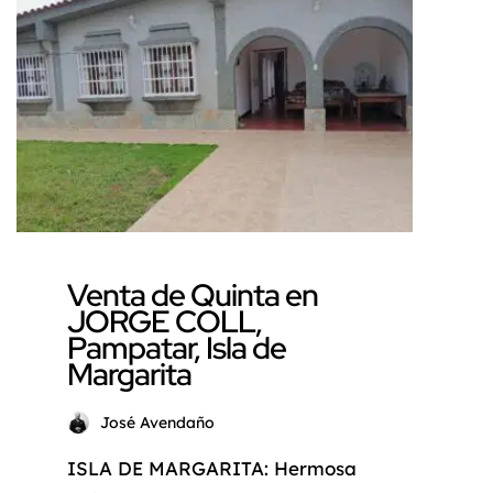
mar turquesa se extiende hasta
el infinito? Permítame
presentarle la joya de la corona
de Isla Margarita: una
majestuosa villa a orillas del
mar […]
Venta de Quinta en
JORGE COLL,
Pampatar, Isla de
Margarita
José Avendaño
ISLA DE MARGARITA: Hermosa