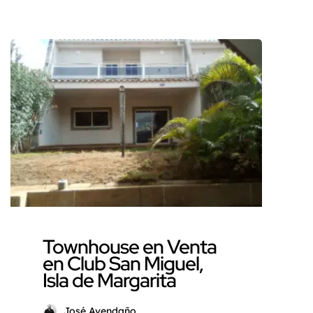
con un hogar donde el clima
fresco de montaña, la
seguridad, el confort y el estilo
se fusionen a la perfección?
Deja de soñar y descubre este
amplio Adosado ubicado en el
Conjunto Residencial San
Miguel, en la zona […]
Townhouse en Venta
en Club San Miguel,
Isla de Margarita
José Avendaño