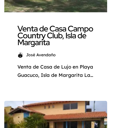
en la calle San Rafael […]
Venta de Casa Campo
Country Club, Isla de
Margarita
José Avendaño
Venta de Casa de Lujo en Playa
Guacuco, Isla de Margarita La
Isla de Margarita, conocida
como la Perla del Caribe, es un
destino que combina belleza
natural, cultura vibrante y una
excelente calidad de vida. En
esta ocasión, te presentamos