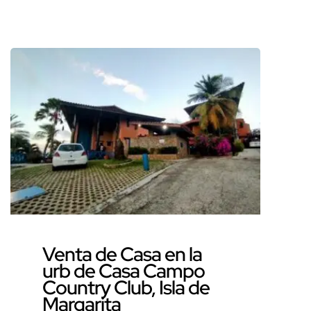
Oportunidad Única ¿Sueña con
tener una propiedad que le
permita disfrutar de un estilo
de vida único, combinando el
confort del hogar con las
oportunidades de un negocio
próspero? La Isla de Margarita,
conocida como la «Perla del
Caribe», le ofrece esta increíble
oportunidad con esta […]
Venta de Casa en la
urb de Casa Campo
Country Club, Isla de
Margarita