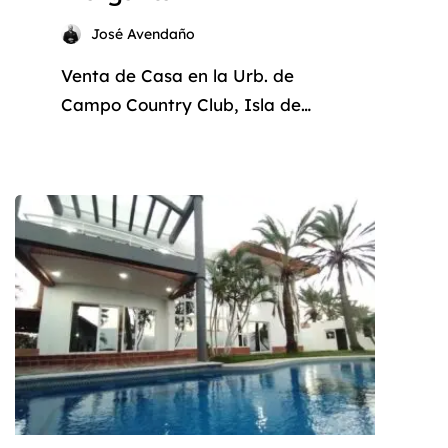
José Avendaño
Venta de Casa en la Urb. de
Campo Country Club, Isla de
Margarita: Su Oasis de Paz en
el Caribe ¿Sueña con un estilo
de vida tranquilo y rodeado de
naturaleza en el paraíso? La
Isla de Margarita, conocida
como la «Perla del Caribe», le
ofrece la oportunidad de hacer
realidad sus sueños con esta […]