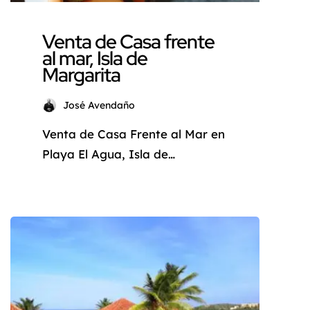
Venta de Casa frente
al mar, Isla de
Margarita
José Avendaño
Venta de Casa Frente al Mar en
Playa El Agua, Isla de
Margarita: Un Sueño Hecho
Realidad ¿Sueña con despertar
cada mañana con el sonido de
las olas y la brisa del mar
acariciando su rostro? La Isla
de Margarita, conocida como la
«Perla del Caribe», le ofrece