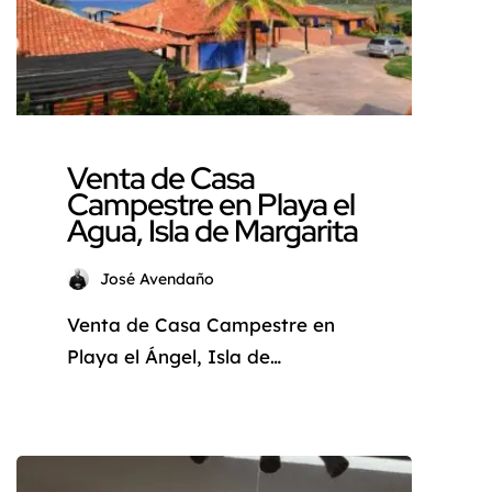
esta oportunidad única con
esta excepcional casa […]
Venta de Casa
Campestre en Playa el
Agua, Isla de Margarita
José Avendaño
Venta de Casa Campestre en
Playa el Ángel, Isla de
Margarita: Un Sueño Frente al
Mar ¿Desea escapar del bullicio
de la ciudad y sumergirse en un
oasis de paz y tranquilidad