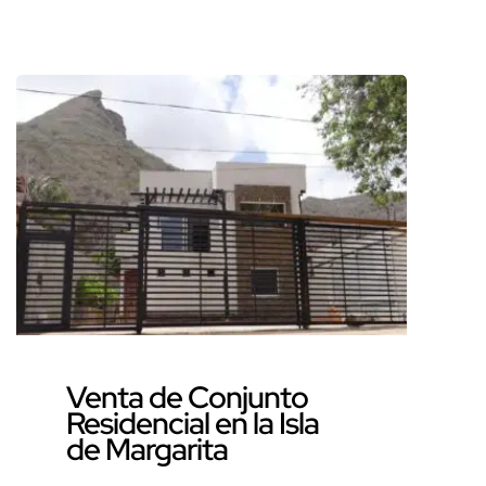
Margarita Vive en un Oasis de
Confort y Estilo: Venta de
Townhouse Remodelado en
Pampatar, La Caranta ¿Sueñas
con un hogar donde el confort y
el estilo se fusionen a la
perfección? Deja de soñar y
descubre este espectacular
townhouse ubicado en
Pampatar, La Caranta. […]
Venta de Conjunto
Residencial en la Isla
de Margarita