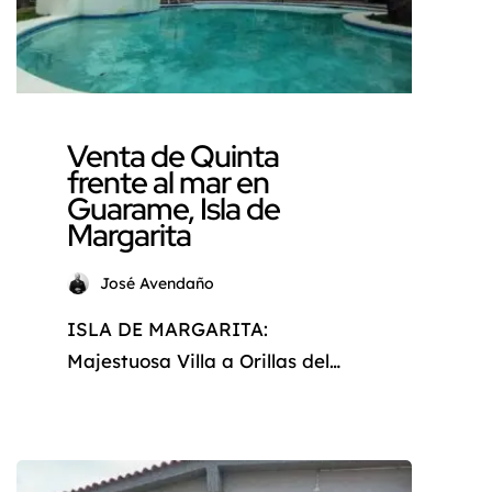
en Guarame, Isla de Margarita,
un refugio de ensueño donde
podrá disfrutar de […]
Venta de Quinta
frente al mar en
Guarame, Isla de
Margarita
José Avendaño
ISLA DE MARGARITA:
Majestuosa Villa a Orillas del
Mar en Guarame ¿Sueña con un
refugio paradisíaco donde el sol
brilla todo el año, las olas
acarician la arena blanca y el