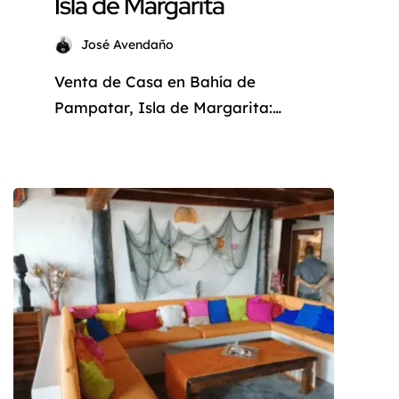
Isla de Margarita
José Avendaño
Venta de Casa en Bahía de
Pampatar, Isla de Margarita:
Un Sueño Frente al Mar ¿Sueña
con vivir en un lugar
paradisiaco, rodeado de belleza
natural y con acceso a todas las
comodidades que necesita? La
Isla de Margarita, conocida
como la «Perla del Caribe», le
ofrece esta oportunidad única
con esta encantadora casa
ubicada […]