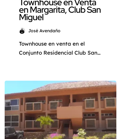
Townhouse en Venta
en Margarita, Club San
Miguel
José Avendaño
Townhouse en venta en el
Conjunto Residencial Club San
Miguel en la Isla de Margarita
¿Sueñas con un hogar donde el
clima fresco de montaña, la
seguridad y el confort se
fusionen a la perfección? Deja
de soñar y descubre este
amplio Townhouse ubicado en el
Conjunto Residencial Club San
Miguel, en la zona sureste […]