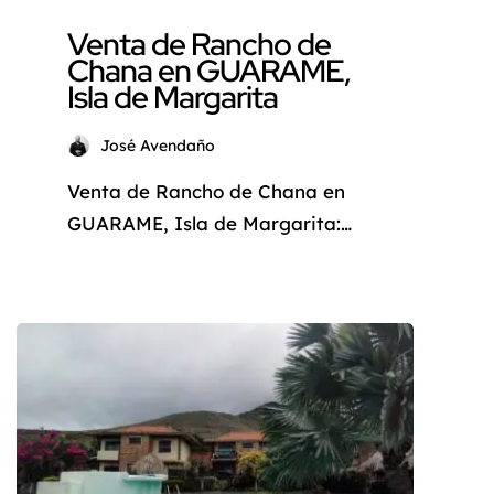
Venta de Rancho de
Chana en GUARAME,
Isla de Margarita
José Avendaño
Venta de Rancho de Chana en
GUARAME, Isla de Margarita:
Un Sueño Caribeño Hecho
Realidad ¿Desea escapar del
ajetreo de la vida cotidiana y
sumergirse en la belleza
paradisíaca del Caribe?
Permítame presentarle esta
extraordinaria oportunidad de
adquirir un Rancho de Chana