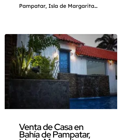
Pampatar, Isla de Margarita
Venezuela Adquiere Tu Hogar
Ideal en Playa Pampatar, Isla
de Margarita La Isla de
Margarita, ubicada en el Caribe
venezolano, es un destino
soñado por muchos. Con sus
playas paradisíacas, su
vibrante vida nocturna y su rica
historia, es el lugar perfecto
para establecer tu […]
Venta de Casa en
Bahía de Pampatar,