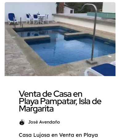
belleza caribeña y su rica
historia, es un destino ideal
para aquellos que buscan un
hogar en el paraíso. Hoy te
presentamos una oportunidad
excepcional: una casa en venta
en Playa Guacuco, una de las
zonas […]
Venta de Casa en
Playa Pampatar, Isla de
Margarita
José Avendaño
Casa Lujosa en Venta en Playa