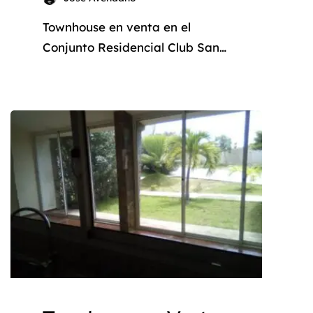
Townhouse en venta en el
Conjunto Residencial Club San
Miguel ¿Sueñas con un hogar
donde el diseño, la tranquilidad,
la seguridad y el confort se
fusionen a la perfección? Deja
de soñar y descubre este
espectacular Townhouse
ubicado en el Conjunto
Residencial Club San Miguel, en
la zona sureste de la Isla de
Margarita. Este […]