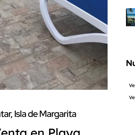
Nu
Ve
Ve
r, Isla de Margarita
Venta en Playa