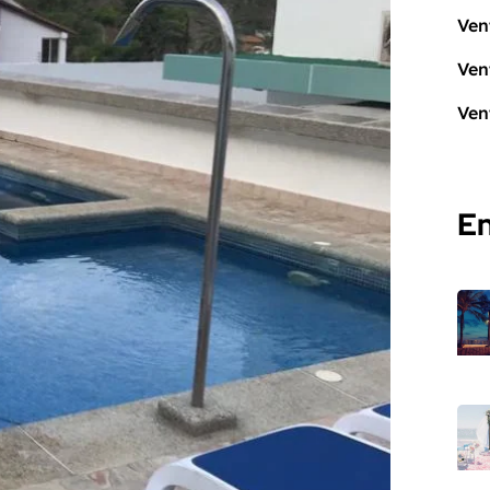
Ven
Ven
Ven
En