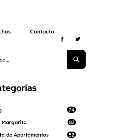
chos
Contacto
tegorías
74
g
83
a Margarita
52
ta de Apartamentos