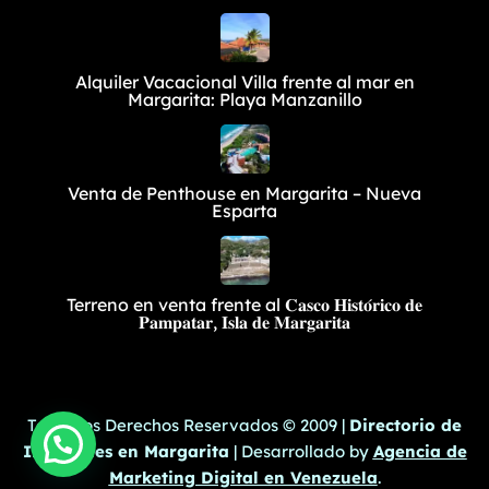
Alquiler Vacacional Villa frente al mar en
Margarita: Playa Manzanillo
Venta de Penthouse en Margarita – Nueva
Esparta
Terreno en venta frente al 𝐂𝐚𝐬𝐜𝐨 𝐇𝐢𝐬𝐭𝐨́𝐫𝐢𝐜𝐨 𝐝𝐞
𝐏𝐚𝐦𝐩𝐚𝐭𝐚𝐫, 𝐈𝐬𝐥𝐚 𝐝𝐞 𝐌𝐚𝐫𝐠𝐚𝐫𝐢𝐭𝐚
Todos los Derechos Reservados © 2009 |
Directorio de
Inmuebles en Margarita
| Desarrollado by
Agencia de
Marketing Digital en Venezuela
.