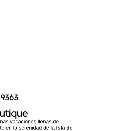
onde se encuentra
Posada Libert
,
os mejores destinos para la
surf
. La combinación de la
 Margarita
, su clima favorable y
a deportes acuáticos hace que sea
a turistas como para entusiastas de
-9363
outique
unas vacaciones llenas de
te en la serenidad de la
Isla de