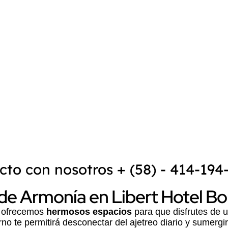
ntacto con
de Venezuela y el Caribe.
s toda la
Además
Playa El Yaque
, d
es reconocida como uno de l
práctica del kitesurf
y
wind
e.com
belleza natural de la
Isla de
las condiciones ideales par
un lugar atractivo tanto par
los deportes extremos.
cto con nosotros + (58) - 414-194
 de Armonía en Libert Hotel B
ofrecemos
hermosos espacios
para que disfrutes de 
o te permitirá desconectar del ajetreo diario y sumergir