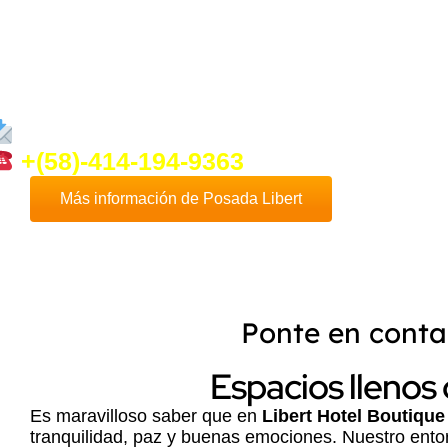
oco más de
Posada Libert
ponte en co
osotros que con mucho gusto te daremo
nformación que necesites.
info@ventadeposadaenplayaelyaqu
+(58)-414-194-9363
Más información de Posada Libert
Ponte en conta
Espacios llenos
Es maravilloso saber que en
Libert Hotel Boutique
tranquilidad, paz y buenas emociones. Nuestro entorn