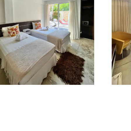
Comprar
Posada Libert
es, 
opciones de negocios en la
aber un
hermosa isla es uno de los d