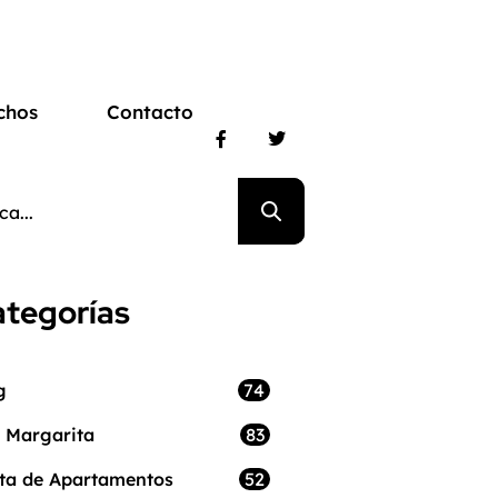
chos
Contacto
tegorías
74
g
83
a Margarita
52
ta de Apartamentos