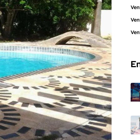
Ven
Ven
Ven
En