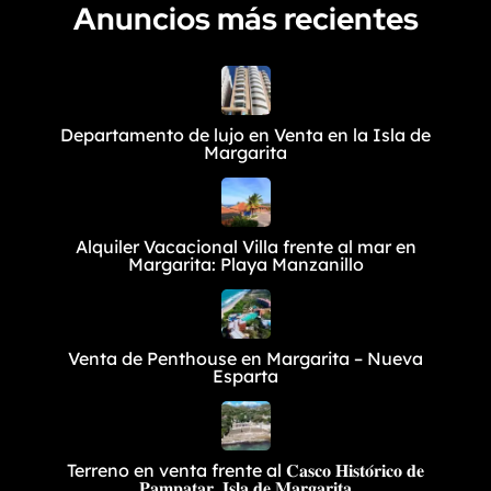
Anuncios más recientes
Departamento de lujo en Venta en la Isla de
Margarita
Alquiler Vacacional Villa frente al mar en
Margarita: Playa Manzanillo
Venta de Penthouse en Margarita – Nueva
Esparta
Terreno en venta frente al 𝐂𝐚𝐬𝐜𝐨 𝐇𝐢𝐬𝐭𝐨́𝐫𝐢𝐜𝐨 𝐝𝐞
𝐏𝐚𝐦𝐩𝐚𝐭𝐚𝐫, 𝐈𝐬𝐥𝐚 𝐝𝐞 𝐌𝐚𝐫𝐠𝐚𝐫𝐢𝐭𝐚