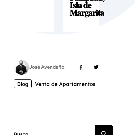
𝐈𝐬𝐥𝐚 𝐝𝐞
𝐌𝐚𝐫𝐠𝐚𝐫𝐢𝐭𝐚
José Avendaño
Blog
Venta de Apartamentos