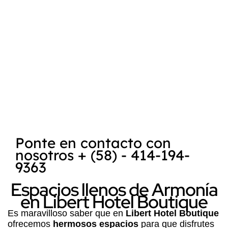
Además
Playa El Yaque
, donde se
encuentra
Posada Libert
, es reconocida
como uno de los mejores destinos para la
práctica del kitesurf
y
windsurf
. La
combinación de la belleza natural de la
Isla
de Margarita
, su clima favorable y las
condiciones ideales para deportes acuáticos
hace que sea un lugar atractivo tanto para
turistas como para entusiastas de los
deportes extremos.
Ponte en contacto con
nosotros + (58) - 414-194-
9363
Espacios llenos de Armonía
en Libert Hotel Boutique
Es maravilloso saber que en
Libert Hotel Boutique
ofrecemos
hermosos espacios
para que disfrutes