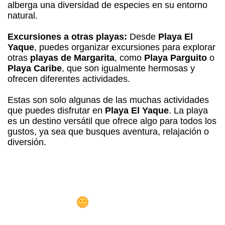
alberga una diversidad de especies en su entorno
natural.
Excursiones a otras playas:
Desde
Playa El
Yaque
, puedes organizar excursiones para explorar
otras
playas de Margarita
, como
Playa Parguito
o
Playa Caribe
, que son igualmente hermosas y
ofrecen diferentes actividades.
Estas son solo algunas de las muchas actividades
que puedes disfrutar en
Playa El Yaque
. La playa
es un destino versátil que ofrece algo para todos los
gustos, ya sea que busques aventura, relajación o
diversión.
osada Libert
Playa el Yaque!
 Sueño Hecho Realidad: Hazte Dueño